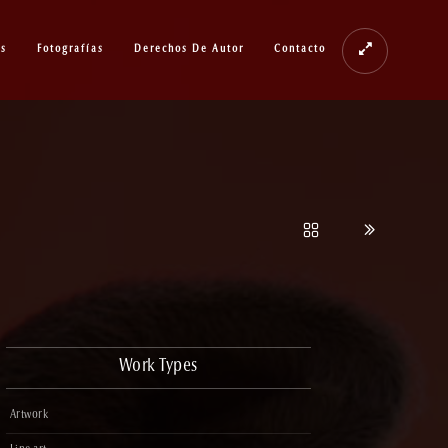
os
Fotografías
Derechos De Autor
Contacto
Work Types
Artwork