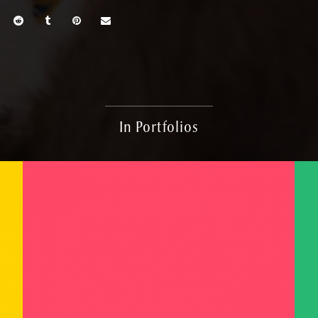
In Portfolios
Big image set
PHOTOS