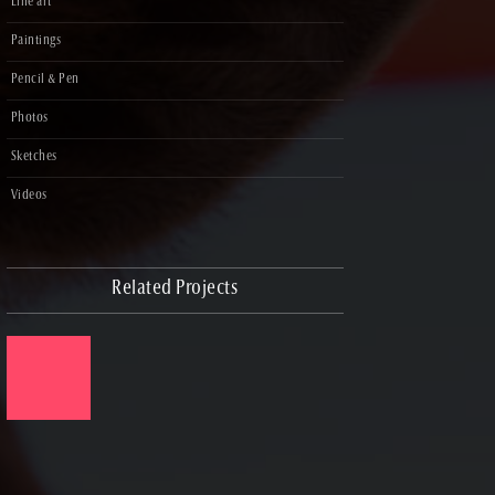
Line art
Paintings
Pencil & Pen
Photos
Sketches
Videos
Related Projects