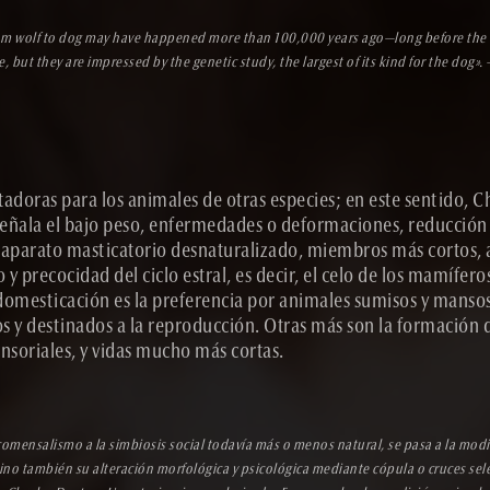
from wolf to dog may have happened more than 100,000 years ago—long before the 1
but they are impressed by the genetic study, the largest of its kind for the dog
».
doras para los animales de otras especies; en este sentido, C
eñala el bajo peso, enfermedades o deformaciones, reducción
 aparato masticatorio desnaturalizado, miembros más cortos, 
precocidad del ciclo estral, es decir, el celo de los mamíferos 
 domesticación es la preferencia por animales sumisos y manso
 y destinados a la reproducción. Otras más son la formación 
ensoriales, y vidas mucho más cortas.
omensalismo a la simbiosis social todavía más o menos natural, se pasa a la modi
ino también su alteración morfológica y psicológica mediante cópula o cruces selec