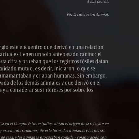
A mis perros.
Por la Liberación Animal.
urgió este encuentro que derivó en una relación
 actuales tienen un solo antepasado canino: el
a cifra y prueban que los registros fósiles datan
idado mutuo, es decir, iniciaron lo que se
los amamantaban y criaban humanas. Sin embargo,
vida de los demás animales y que derivó en el
 y a considerar sus intereses por sobre los
 en el tiempo. Estos estudios sitúan el origen de la relación en
y escenarios comunes; de esta forma las humanas y las perras
es de caza, y las humanas procuraban comida y colaboración con