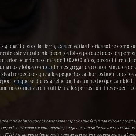
s geográficos de la tierra, existen varias teorías sobre cómo s
nte este vínculo inició con los lobos porque todos los perros
nterior ocurrió hace más de 100.000 años, otros difieren de est
manos y lobos como animales gregarios crearon vínculos de cu
tesis al respecto es que a los pequeños cachorros huérfanos 
poca en que se dio esta relación, hay un hecho que cambió la 
humanos comenzaron a utilizar a los perros con fines específicos
una serie de interacciones entre ambas especies que forjan una relación progresiva
bas especies se benefician mutuamente y cooperan compartiendo una serie valores 
an, 2021). Así, las perras-lobas podían ofrecer protección y cooperación en labor