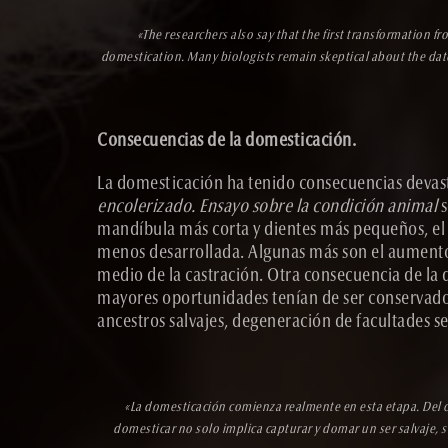
«
The researchers also say that the first transformation 
domestication. Many biologists remain skeptical about the date, 
Consecuencias de la domesticación.
La domesticación ha tenido consecuencias devasta
encolerizado. Ensayo sobre la condición animal
s
mandíbula más corta y dientes más pequeños, el
menos desarrollada. Algunas más son el aumento y 
medio de la castración. Otra consecuencia de la
mayores oportunidades tenían de ser conservados
ancestros salvajes, degeneración de facultades s
«La domesticación comienza realmente en esta etapa. Del c
domesticar no solo implica capturar y domar un ser salvaje, s