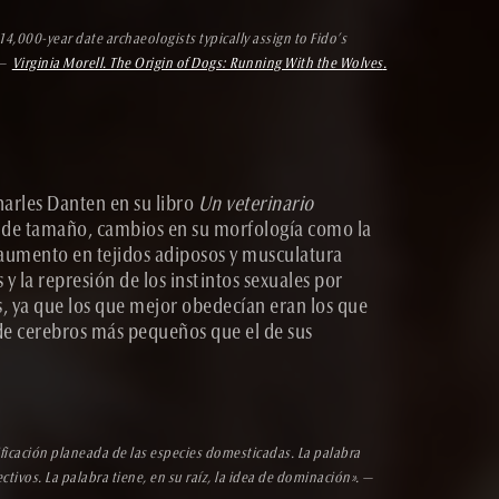
4,000-year date archaeologists typically assign to Fido’s
 —
Virginia Morell. The Origin of Dogs: Running With the Wolves
.
harles Danten en su libro
Un veterinario
 de tamaño, cambios en su morfología como la
aumento en tejidos adiposos y musculatura
y la represión de los instintos sexuales por
s, ya que los que mejor obedecían eran los que
de cerebros más pequeños que el de sus
ficación planeada de las especies domesticadas. La palabra
tivos. La palabra tiene, en su raíz, la idea de dominación».
—