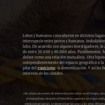
Lobos y humanos coincidieron en distintos lugare
interespecie entre perros y humanos. Indudableme
lobo. De acuerdo con algunos investigadores, lo a
de entre 20.000 y 40.000 años. Posiblemente, hu
define como una relación mutualista. Otra hipó
independientemente del espacio geográfico o la é
pilar del
especismo
: la domesticación. Y así los 
intereses de los cánidos.
«No sitúan un evento de domesticación único en el tiempo, sino 
el mutualismo durante el Paleolítico superior, en el que am
evolucionan juntas, se domestican las unas a las otras (Shipm