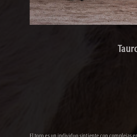
Taur
El toro es un individuo sintiente con complejas e