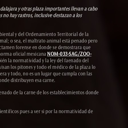
alajara y otras plaza importantes llevan a cabo
no hay rastros, inclusive destazan a los
iental y del Ordenamiento Territorial de la
imal; o sea, el maltrato animal está penado pero
 dictamen forense en donde se demostrara que
 norma oficial mexicana
NOM-033-SAG/ZOO-
n la normatividad y la ley del faenado del
san los pitones y todo el médico de la plaza lo
cera y todo, no es un lugar que cumpla con las
onde distribuyen esa carne.
faenado de la carne de los establecimientos donde
ientíficos pues a ver si por la normatividad de