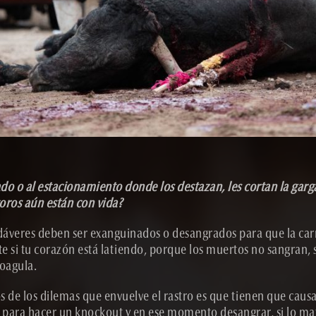
do o al estacionamiento donde los destazan, les cortan la gar
toros aún están con vida?
cadáveres deben ser exanguinados o desangrados para que la ca
 si tu corazón está latiendo, porque los muertos no sangran, s
coagula.
s de los dilemas que envuelve el rastro es que tienen que caus
n para hacer un knockout y en ese momento desangrar, si lo mat