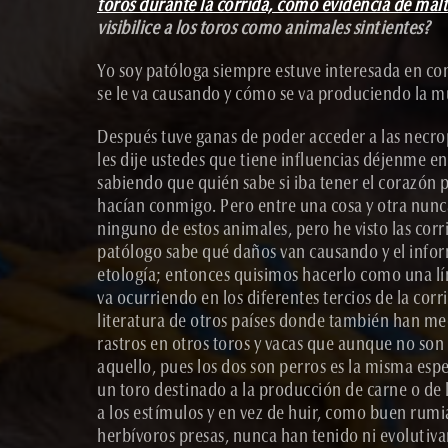
toros durante la corrida, como evidencia de malt
visibilice a los toros como animales sintientes?
Yo soy patóloga siempre estuve interesada en con
se le va causando y cómo se va produciendo la m
Después tuve ganas de poder acceder a las necrop
les dije ustedes que tiene influencias déjenme e
sabiendo que quién sabe si iba tener el corazón p
hacían conmigo. Pero entre una cosa y otra nunc
ninguno de estos animales, pero he visto las cor
patólogo sabe qué daños van causando y el infor
etología; entonces quisimos hacerlo como una líne
va ocurriendo en los diferentes tercios de la co
literatura de otros países donde también han medi
rastros en otros toros y vacas que aunque no son d
aquello, pues los dos son perros es la misma espe
un toro destinado a la producción de carne o de 
a los estímulos y en vez de huir, como buen rum
herbívoros presas, nunca han tenido ni evolutiva