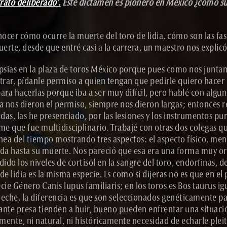
rato deliberado’.
Este dictamen es pionero en México ¿cómo sur
ocer cómo ocurre la muerte del toro de lidia, cómo son las fas
uerte, desde que entré casi a la carrera, un maestro nos expl
sias en la plaza de toros México porque pues como nos juntamo
ntrar, pídanle permiso a quien tengan que pedirle quiero hacer
ara hacerlas porque iba a ser muy difícil, pero hablé con algun
a nos dieron el permiso, siempre nos dieron largas; entonces 
ridas, las he presenciado, por las lesiones y los instrumentos 
me que fue multidisciplinario. Trabajé con otras dos colegas 
a del tiempo mostrando tres aspectos: el aspecto físico, mental
rrida hasta su muerte. Nos pareció que esa era una forma muy o
do los niveles de cortisol en la sangre del toro, endorfinas, 
e lidia es la misma especie. Es como si dijeras no es que en el 
cie Género Canis lupus familiaris; en los toros es Bos taurus ig
leche, la diferencia es que son seleccionados genéticamente p
iante presa tienden a huir, bueno pueden enfrentar una situac
mente, ni natural, ni históricamente necesidad de echarle ple