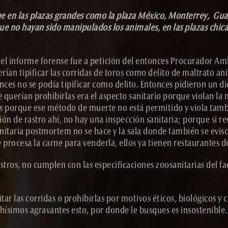
 en las plazas grandes como la plaza México, Monterrey, Guad
e no hayan sido manipulados los animales, en las plazas chicas 
el informe forense fue a petición del entonces Procurador Amb
an tipificar las corridas de toros como delito de maltrato an
onces no se podía tipificar como delito. Entonces pidieron un
 querían prohibirlas era el aspecto sanitario porque violan la
 porque ese método de muerte no está permitido y viola tambié
de rastro ahí, no hay una inspección sanitaria; porque si revi
anitaria postmortem no se hace y la sala donde también se evis
procesa la carne para venderla, ellos ya tienen restaurantes d
rastros, no cumplen con las especificaciones zoosanitarias del 
tar las corridas o prohibirlas por motivos éticos, biológicos y c
chísimos agravantes esto, por donde le busques es insostenible.