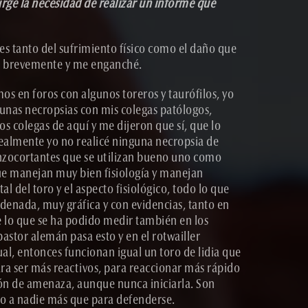
ge la necesidad de realizar un informe que
es tanto del sufrimiento físico como el daño que
icó brevemente y me enganché.
s en foros con algunos toreros y taurófilos, yo
 unas necropsias con mis colegas patólogos,
os colegas de aquí y me dijeron que sí, que lo
realmente yo no realicé ninguna necropsia de
punzocortantes que se utilizan bueno uno como
que manejan muy bien fisiología y manejan
 del toro y el aspecto fisiológico, todo lo que
rdenada, muy gráfica y con evidencias, tanto en
de lo que se ha podido medir también en los
pastor alemán pasa esto y en el rotwailler
ual, entonces funcionan igual un toro de lidia que
ara ser más reactivos, para reaccionar más rápido
ión de amenaza, aunque nunca iniciarla. Son
ito a nadie más que para defenderse.